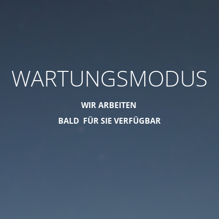
WARTUNGSMODUS
WIR ARBEITEN
BALD FÜR SIE VERFÜGBAR